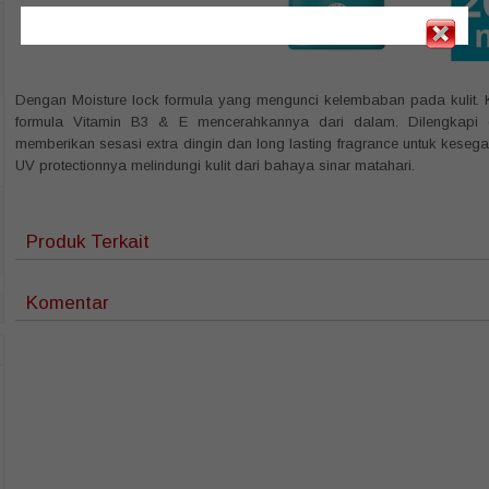
Dengan Moisture lock formula yang mengunci kelembaban pada kulit.
formula Vitamin B3 & E mencerahkannya dari dalam. Dilengkapi 
memberikan sesasi extra dingin dan long lasting fragrance untuk kesegar
UV protectionnya melindungi kulit dari bahaya sinar matahari.
Produk Terkait
Komentar