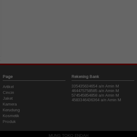
Page
Rekening Bank
335435634654 a/n Amin M
Artikel
464475758585 a/n Amin M
Cincin
574545854858 a/n Amin M
Jaket
4583346436364 a/n Amin M
Kamera
Kerudung
Kosmetik
Produk
MUNG TOKO ENDAH