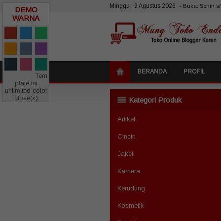
Minggu , 9 Agustus 2026
- Buka: Senin s/d
DEMO
WARNA
BERANDA
PROFIL
Tem
plate ini
unlimited color
close(x)
Kategori Produk
Artikel
Cincin
Jaket
Kamera
Kerudung
Kosmetik